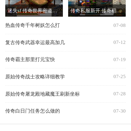
迷失sf 传奇世界密道刷啥怪
传奇私服新开 传奇稻草人在哪里刷
07-08
热血传奇千年树妖怎么打
07-12
复古传奇武器幸运最高加几
07-19
传奇霸主那里打元宝快
07-25
原始传奇战士攻略详细教学
07-28
原始传奇屠龙殿地藏魔王刷新坐标
07-30
传奇白日门任务怎么做的